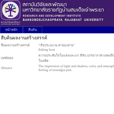
หน้าหลัก
สืบค้น
สืบค้นผลงานสร้างสรรค์
ชื่อผลงานสร้างสรรค์
"เรือประมง ณ ตาม่องล่าย"
fishing boat
ความประทับใจในแสงและเงา สีสัน บรรยากาศ แสดงถึงช่ว
บทคัดย่อ
ในอดีต
The impression of light and shadow, color, and atmosphe
Abstarct
feeling of nostalgia past.