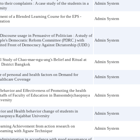
to their complaints : A case study of the students in a
Admin System
rsity
ent of a Blended Learning Course for the EPS -
Admin System
ration
 Discourse usage in Persuasive of Politician : A study of
ople's Democratic Reform Committee (PDRC.) with
Admin System
ited Front of Democracy Against Dictatorship (UDD.)
l Study of Chao-mae-ngu-ang's Belief and Ritual at
Admin System
 District Bangkok
e of personal and health factors on Demand for
Admin System
althcare Coverage
Behavior and Effectiveness of Promoting the health
staffs of Faculty of Education in Bansomdejchaopraya
Admin System
versity
ior and Health behavior change of students in
Admin System
aopraya Rajabhat University
earning Achievement from action research on
Admin System
learning with Jigsaw Technique
administration in accordance with good governance of