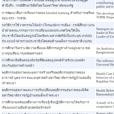
วัจนกรรมการแสดงความไม่พอใจต่อผู้ปกครองและปัจจัยที่ผู้พูด
contributing 
คำนึงถึง : กรณีศึกษานิสิตไทยในมหาวิทยาลัยของรัฐ
public unive
การพัฒนาสื่อการเรียนการสอน blended learning สำหรับการเตรียม
The developm
TOPIK Prepa
สอบ EPS - TOPIK
กลวิธีการใช้วาทกรรมโน้มน้าวใจของนักการเมือง : กรณีศึกษา แกน
Strategies in
นำฝ่ายคณะกรรมการการเปลี่ยนแปลงประเทศไทยให้เป็น
leader of Pe
ประชาธิปไตยอันสมบูรณ์โดยมีพระมหากษัตริย์เป็นประมุข (กปปส)
Leader of Un
กับ แกนนำฝ่ายร่วมประชาธิปไตยต่อต้านเผด็จการแห่งชาติ (นปช)
การศึกษาวิเคราะห์ความเชื่อและพิธีกรรมบูชาเจ้าแม่งูจงอาง เขต
An Analytica
Bangkuntian
บางขุนเทียน กรุงเทพมหานคร
การศึกษาอิทธิพลของปัจจัยที่มีผลต่ออุปสงค์สำหรับระบบหลัก
The influenc
Universal He
ประกันสุขภาพถ้วนหน้า
พฤติกรรมสุขภาพและผลการสร้างเสริมพฤติกรรมสุขภาพของ
Health Care 
behavior of 
อาจารย์ บุคลากร คณะครุศาสตร์ มหาวิทยาลัยราชภัฏบ้านสมเด็จ
Rajabhat Uni
เจ้าพระยา
พฤติกรรมสุขภาพและการปรับเปลี่ยนพฤติกรรมสุขภาพของนิสิต
Health Behav
Bansomdejch
มหาวิทยาลัยราชภัฏบ้านสมเด็จเจ้าพระยา
การศึกษาผลสัมฤทธิ์ทางการเรียนรู้เชิงปฏิบัติการงานวิจัยกับการ
A study of L
cooperative 
เรียนแบบร่วมมือด้วยเทคนิคจิกซอร์
Survey whit 